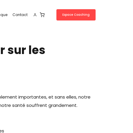
ique
Contact
Espace Coaching
r sur les
blement importantes, et sans elles, notre
 notre santé souffrent grandement.
es