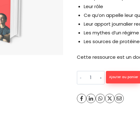
Leur rôle
Ce qu’on appelle leur qu
Leur apport journalier
Les mythes d’un régime 
Les sources de protéines
Cette ressource est un do
quantité
Ajouter au panier
de
Tout
savoir
sur
les
protéines