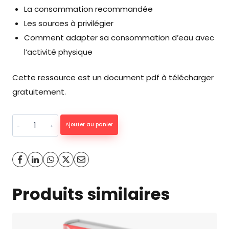
La consommation recommandée
Les sources à privilégier
Comment adapter sa consommation d’eau avec
l’activité physique
Cette ressource est un document pdf à télécharger
gratuitement.
quantité
Ajouter au panier
de
Tout
savoir
sur
Produits similaires
l'eau